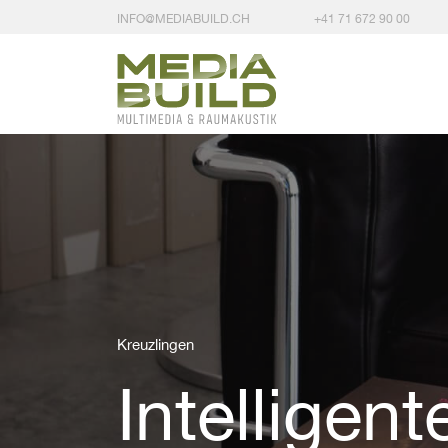
INFO@MEDIABUILD.CH
+41 71 672 90 00
Kreuzlingen
Intelligen