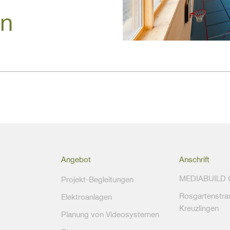
en
Angebot
Anschrift
MEDIABUILD
Projekt-Begleitungen
Rosgartenstra
Elektroanlagen
Kreuzlingen
Planung von Videosystemen