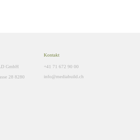
Kontakt
LD GmbH
+41 71 672 90 00
info@mediabuild.ch
asse 28 8280