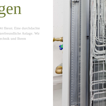
agen
rt fliesst. Eine durchdachte
utzerfreundliche Anlage. Wir
ntechnik und Ihrem