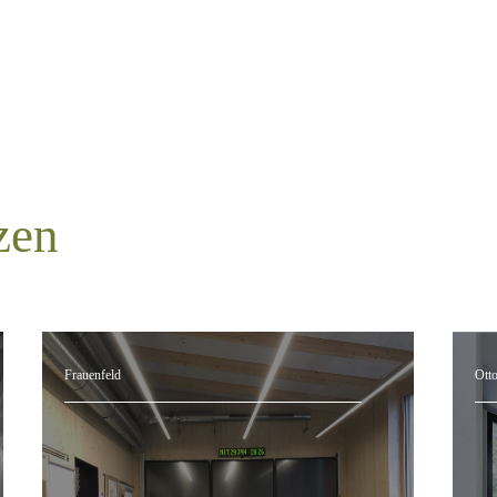
zen
Frauenfeld
Ott