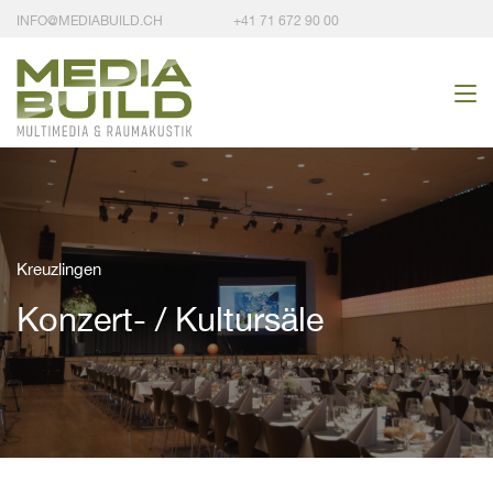
INFO@MEDIABUILD.CH
+41 71 672 90 00
Kreuzlingen
Konzert- / Kultursäle