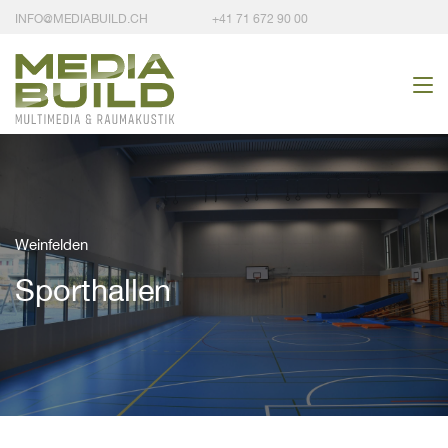
INFO@MEDIABUILD.CH
+41 71 672 90 00
Weinfelden
Sporthallen